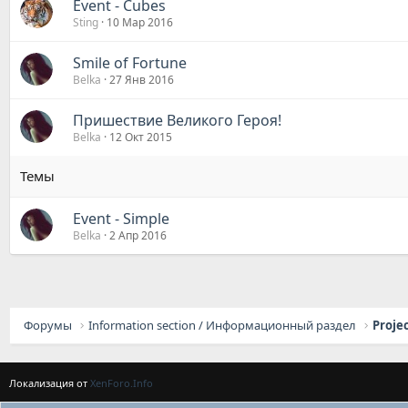
Event - Cubes
Sting
10 Мар 2016
Smile of Fortune
Belka
27 Янв 2016
Пришествие Великого Героя!
Belka
12 Окт 2015
Event - Simple
Belka
2 Апр 2016
Форумы
Information section / Информационный раздел
Proje
Локализация от
XenForo.Info