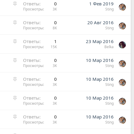
р
З
Ответы
0
1 Фев 2019
е
а
Просмотры
3K
Sting
п
к
л
р
З
Ответы
0
20 Авг 2016
е
е
а
Просмотры
8K
Sting
н
п
к
о
л
р
З
Ответы
1
23 Мар 2016
е
е
а
Просмотры
15K
Belka
н
п
к
о
л
р
З
Ответы
0
10 Мар 2016
е
е
а
Просмотры
3K
Sting
н
п
к
о
л
р
З
Ответы
0
10 Мар 2016
е
е
а
Просмотры
3K
Sting
н
п
к
о
л
р
З
Ответы
0
10 Мар 2016
е
е
а
Просмотры
3K
Sting
н
п
к
о
л
р
З
Ответы
0
10 Мар 2016
е
е
а
Просмотры
3K
Sting
н
п
к