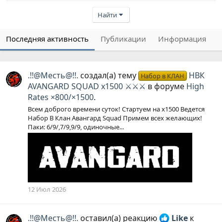
Найти
Последняя активность
Публикации
Информация
.!!@Месть@!!.
создал(а) тему
НВК
Набор в КЛАН
AVANGARD SQUAD х1500 ⚔⚔⚔
в форуме
High
Rates ×800/×1500
.
Всем доброго времени суток! Стартуем на х1500 Ведется
Набор В Клан Авангард Squad Примем всех желающих!
Паки: 6/9/,7/9,9/9, одиночные...
12 Июл 2026
.!!@Месть@!!.
оставил(а) реакцию
Like
к