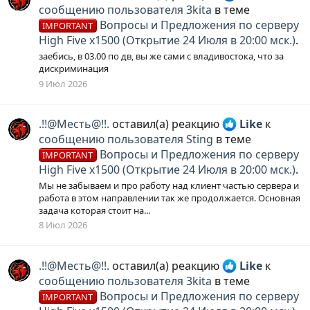
сообщению пользователя 3kita
в теме
Вопросы и Предложения по серверу
IMPORTANT
High Five x1500 (Открытие 24 Июля в 20:00 мск.)
.
заебись, в 03.00 по дв, вы же сами с владивостока, что за
дискриминация
9 Июл 2026
.!!@Месть@!!.
оставил(а) реакцию
Like
к
сообщению пользователя Sting
в теме
Вопросы и Предложения по серверу
IMPORTANT
High Five x1500 (Открытие 24 Июля в 20:00 мск.)
.
Мы не забываем и про работу над клиент частью сервера и
работа в этом направлении так же продолжается. Основная
задача которая стоит на...
8 Июл 2026
.!!@Месть@!!.
оставил(а) реакцию
Like
к
сообщению пользователя 3kita
в теме
Вопросы и Предложения по серверу
IMPORTANT