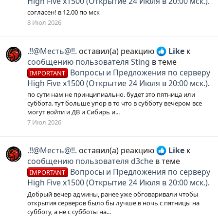
High Five x1500 (Открытие 24 Июля в 20:00 мск.)
.
согласен! в 12.00 по мск
8 Июл 2026
.!!@Месть@!!.
оставил(а) реакцию
Like
к
сообщению пользователя Sting
в теме
Вопросы и Предложения по серверу
IMPORTANT
High Five x1500 (Открытие 24 Июля в 20:00 мск.)
.
по сути нам не принципиально. будет это пятница или
суббота. тут больше упор в то что в субботу вечером все
могут войти и ДВ и Сибирь и...
7 Июл 2026
.!!@Месть@!!.
оставил(а) реакцию
Like
к
сообщению пользователя d3che
в теме
Вопросы и Предложения по серверу
IMPORTANT
High Five x1500 (Открытие 24 Июля в 20:00 мск.)
.
Добрый вечер админы, ранее уже обговаривали чтобы
открытия серверов было бы лучше в ночь с пятницы на
субботу, а не с субботы на...