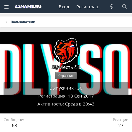
Вход
Регистрация
Пользователи
.!!@Месть@!!.
Странник
Выпускник
·
38
Регистрация
18 Сен 2017
Активность
Среда в 20:43
Сообщения
Реакции
68
27