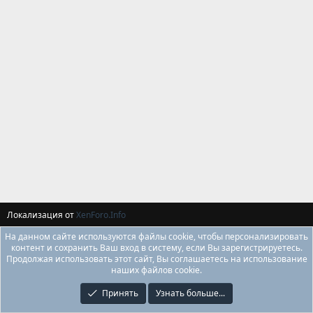
Локализация от
XenForo.Info
На данном сайте используются файлы cookie, чтобы персонализировать
контент и сохранить Ваш вход в систему, если Вы зарегистрируетесь.
Продолжая использовать этот сайт, Вы соглашаетесь на использование
наших файлов cookie.
Принять
Узнать больше...