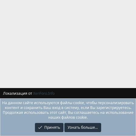
Локализация от
XenForo.Info
На данном сайте используются файлы cookie, чтобы персонализировать
контент и сохранить Ваш вход в систему, если Вы зарегистрируетесь.
Продолжая использовать этот сайт, Вы соглашаетесь на использование
наших файлов cookie.
Принять
Узнать больше...