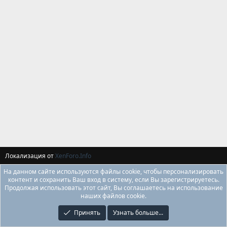
Локализация от
XenForo.Info
На данном сайте используются файлы cookie, чтобы персонализировать
контент и сохранить Ваш вход в систему, если Вы зарегистрируетесь.
Продолжая использовать этот сайт, Вы соглашаетесь на использование
наших файлов cookie.
Принять
Узнать больше...