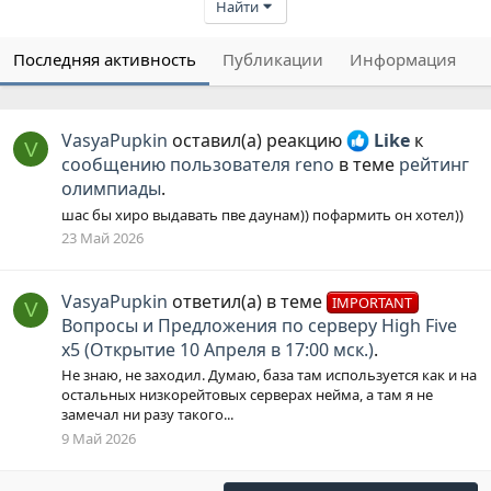
Найти
Последняя активность
Публикации
Информация
VasyaPupkin
оставил(а) реакцию
Like
к
V
сообщению пользователя reno
в теме
рейтинг
олимпиады
.
шас бы хиро выдавать пве даунам)) пофармить он хотел))
23 Май 2026
VasyaPupkin
ответил(а) в теме
IMPORTANT
V
Вопросы и Предложения по серверу High Five
x5 (Открытие 10 Апреля в 17:00 мск.)
.
Не знаю, не заходил. Думаю, база там используется как и на
остальных низкорейтовых серверах нейма, а там я не
замечал ни разу такого...
9 Май 2026