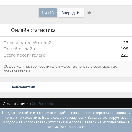
Last
1 из 13
Вперёд
Онлайн статистика
Пользователей онлайн
25
Гостей онлайн
198
Всего посетителей
223
Общее количество посетителей может включать в себя скрытых
пользователей.
Пользователи
Локализация от
XenForo.Info
На данном сайте используются файлы cookie, чтобы персонализировать
контент и сохранить Ваш вход в систему, если Вы зарегистрируетесь.
Продолжая использовать этот сайт, Вы соглашаетесь на использование
наших файлов cookie.