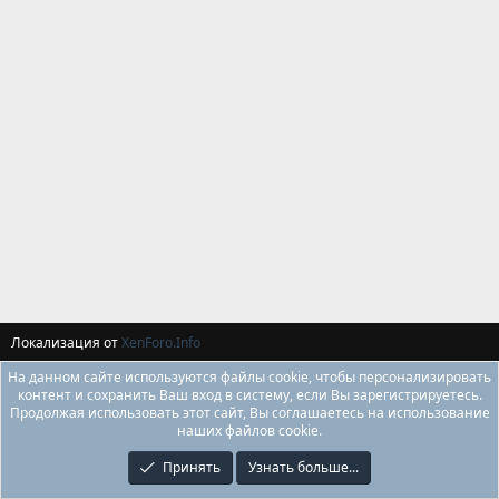
Локализация от
XenForo.Info
На данном сайте используются файлы cookie, чтобы персонализировать
контент и сохранить Ваш вход в систему, если Вы зарегистрируетесь.
Продолжая использовать этот сайт, Вы соглашаетесь на использование
наших файлов cookie.
Принять
Узнать больше...