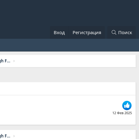
Вход
Регистрация
Поиск
Вопросы и предложения по серверу High Five x1200 (Открытие 22 Февраля в 17:00 мск.)
12 Фев 2025
Вопросы и предложения по серверу High Five x1200 (Открытие 22 Февраля в 17:00 мск.)