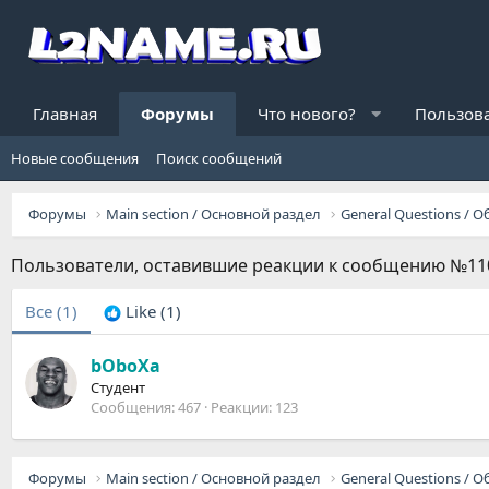
Главная
Форумы
Что нового?
Пользов
Новые сообщения
Поиск сообщений
Форумы
Main section / Основной раздел
Пользователи, оставившие реакции к сообщению №11
Все
(1)
Like
(1)
bOboXa
Студент
Сообщения
467
Реакции
123
Форумы
Main section / Основной раздел