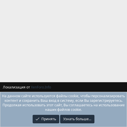
Локализация от
XenForo.Info
На данном сайте используются файлы cookie, чтобы персонализировать
контент и сохранить Ваш вход в систему, если Вы зарегистрируетесь.
Продолжая использовать этот сайт, Вы соглашаетесь на использование
наших файлов cookie.
Принять
Узнать больше...