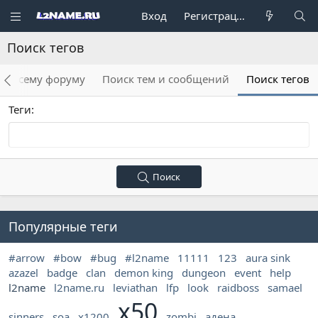
Вход
Регистрация
Поиск тегов
по всему форуму
Поиск тем и сообщений
Поиск тегов
Теги
Поиск
Популярные теги
#arrow
#bow
#bug
#l2name
11111
123
aura sink
azazel
badge
clan
demon king
dungeon
event
help
l2name
l2name.ru
leviathan
lfp
look
raidboss
samael
x50
sinners
soa
x1200
zombi
адена