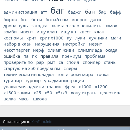
баг
бан
администрация
атт
баджи
баф
бафф
биржа
бот
боты
боты/спам
вопрос
данж
дропа нуль
загадка
залетаю соло почилить
замок
зомби
ивент
ищу клан
ищу кп
квест
клан
костюмы
крит
крит х1000
ку
луки
лучники
маги
набор в клан
нарушения
настройки
невит
некст таргет
нерф
олимп живи
олимпиада
осада
ошибка
па
пк
правила
премиум
проблема
проверить по
рар
рмт
са
спойл
спойлер
станы
стартую на х50 предлы пм
сферы
техническая неполадка
топ игроки мира
точка
туринир
турнир
ув.администрация
уважаемая администрация
фрея
х1000
х1200
х1500 эпики
х25
х50
х5\х3
хочу играть
целестиал
целка
часы
школа
Локализация от
XenForo.Info