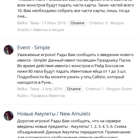
всех монстров будут падать части карты. Таких частей всего
16. Вам необходимо собрать все части карты, лишь тогда
она...
Belka
Тема
17 Июн 2016
Ответы: 0
Форум:
l2name
Events / Ивенты и Акции
Event - Simple
Уважаемые игроки! Рады Вам сообщить о введении нового
ивента - Simple! Данный ивент посвящен Празднику Пасхе.
Во время действия ивента с монстров и Рейд Боссов не
ниже 80 лвла будут падать Ивентовые яйца от 1 до 3 шт.
Подробности Вы можете узнать у нпц Callisto, который
находится в Руне...
Belka
Тема
2 Апр 2016
Ответы: 1
Форум:
Event
l2name
Rules / Правила Ивентов
Новые Амулеты / New Amulets
Дорогие игроки! Рады Вам сообщить, что на сервере
введены новые предметы - Амулеты! 1. 2. 3. 4. 5. 6. Схема
объединений: Данные Амулеты передаются. Примечание:
для корректного отображения итемов необходимо