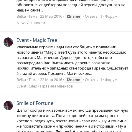
обновиться апдейтером последней версии, доступного на
нашем сайте...
Belka
Тема
23 Мар 2016
Ответы: 1
Форум:
l2name
News / Новости
Event - Magic Tree
Уважаемые игроки! Рады Вам сообщить о появлении
нового ивента "Magic Tree"! Суть этого ивента: необходимо
вырастить Магическое Дерево для того, чтобы оно
вознаградило Вас. Высаживать деревья возможно
исключительно у западных стен города Гирана. Существует
5 стадий дерева: Посадить Магическое...
Belka
Тема
22 Мар 2016
Ответы: 1
Форум:
l2name
Event Rules / Правила Ивентов
Smile of Fortune
Шепот костра и их звонкий смех иногда прерывали ночную
тишину дикого леса. После хорошей охоты им просто
хотелось отдохнуть, восстановить свои силы, ну и конечно
же похвастать своими приключениями и историями. - Ну а
что же ты молчишь, Люциус? Неужели тебе совсем не о