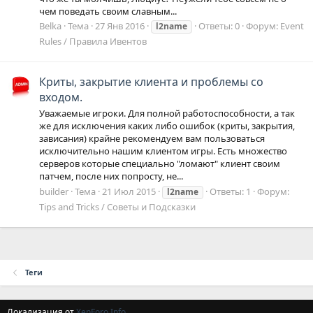
чем поведать своим славным...
Belka
Тема
27 Янв 2016
Ответы: 0
Форум:
Event
l2name
Rules / Правила Ивентов
Криты, закрытие клиента и проблемы со
входом.
Уважаемые игроки. Для полной работоспособности, а так
же для исключения каких либо ошибок (криты, закрытия,
зависания) крайне рекомендуем вам пользоваться
исключительно нашим клиентом игры. Есть множество
серверов которые специально "ломают" клиент своим
патчем, после них попросту, не...
builder
Тема
21 Июл 2015
Ответы: 1
Форум:
l2name
Tips and Tricks / Советы и Подсказки
Теги
Локализация от
XenForo.Info