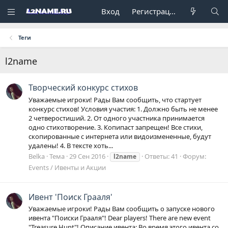
Вход
Регистрация
Теги
l2name
Творческий конкурс стихов
Уважаемые игроки! Рады Вам сообщить, что стартует
конкурс стихов! Условия участия: 1. Должно быть не менее
2 четверостиший. 2. От одного участника принимается
одно стихотворение. 3. Копипаст запрещен! Все стихи,
скопированные с интернета или видоизмененные, будут
удалены! 4. В тексте хоть...
Belka
Тема
29 Сен 2016
Ответы: 41
Форум:
l2name
Events / Ивенты и Акции
Ивент 'Поиск Грааля'
Уважаемые игроки! Рады Вам сообщить о запуске нового
ивента "Поиски Грааля"! Dear players! There are new event
"Treasure Hunt"! Описание ивента: Во время этого ивента со