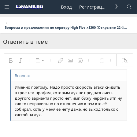
Вход
Регистрация
Вопросы и предложения по серверу High Five x1200 (Открытие 22 Февраля в 17:00 мск.)
Ответить в теме
По левому краю
Жирный
Курсив
Дополнительно...
Выравнивание
Дополнительно...
Вставить ссылку
Вставить изображение
Смайлы
Дополнительно...
Отменить
Дополнительн
Предпр
По центру
Обычный
9
Сохранить черновик
Arial
Размер шрифта
Формат параграфа
Цитата
Повторить
Медиа
Переключить режим работы редактора
Цвет текста
Вставить таблицу
Удалить форматирование
Шрифт
Вставить горизонтальную линию
Черновики
Зачёркнутый
Спойлер
Подчёркнутый
Код
Однострочный код
Однострочный спойлер
По правому краю
Заголовок 1
10
Удалить черновик
Book Antiqua
Именно поэтому. Надо просто скорость атаки снизить
Выравнивание текста
12
Courier New
Заголовок 2
в трое тем профам, которым лук не предназначен.
Другого варианта просто нет, имп бижу нерфить итп ну
15
Georgia
Заголовок 3
как то неправильно по отношению к тем кто её
собирал, хоть у меня её нету даже, но выход только с
18
Tahoma
хастой на лук.
22
Times New Roman
26
Trebuchet MS