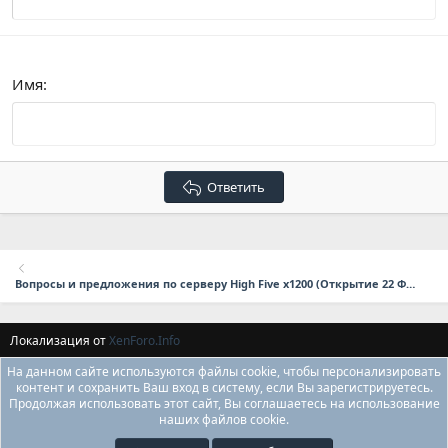
Verdana
Имя
Ответить
Вопросы и предложения по серверу High Five x1200 (Открытие 22 Февраля в 17:00 мск.)
Локализация от
XenForo.Info
На данном сайте используются файлы cookie, чтобы персонализировать
контент и сохранить Ваш вход в систему, если Вы зарегистрируетесь.
Продолжая использовать этот сайт, Вы соглашаетесь на использование
наших файлов cookie.