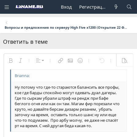
Вход
Регистрация
Вопросы и предложения по серверу High Five x1200 (Открытие 22 Февраля в 17:00 мск.)
Ответить в теме
По левому краю
Жирный
Курсив
Дополнительно...
Выравнивание
Дополнительно...
Вставить ссылку
Вставить изображение
Смайлы
Дополнительно...
Отменить
Дополнительн
Предпр
По центру
Обычный
9
Сохранить черновик
Arial
Размер шрифта
Формат параграфа
Цитата
Повторить
Медиа
Переключить режим работы редактора
Цвет текста
Вставить таблицу
Удалить форматирование
Шрифт
Вставить горизонтальную линию
Черновики
Зачёркнутый
Спойлер
Подчёркнутый
Код
Однострочный код
Однострочный спойлер
По правому краю
Заголовок 1
10
Удалить черновик
Book Antiqua
Ну потому что где-то стараются балансить все профы,
Выравнивание текста
12
Courier New
Заголовок 2
кое где барды спокойно могут одевать дуал дагеры.
Где то сыркам убрали штраф на рендж при бафе
15
Georgia
Заголовок 3
беглого огня или как он там. Магам фир порезали что
круто, но давайте берсам дизарм резанем, убрать
18
Tahoma
заточку на время, оставить только шанс ну или еще
22
Times New Roman
что-то подумаем. Про арбу молчу, ее даже не спасёт
рт на время. С ней другая беда какая-то.
26
Trebuchet MS