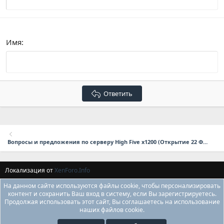
Verdana
Имя
Ответить
Вопросы и предложения по серверу High Five x1200 (Открытие 22 Февраля в 17:00 мск.)
Локализация от
XenForo.Info
На данном сайте используются файлы cookie, чтобы персонализировать
контент и сохранить Ваш вход в систему, если Вы зарегистрируетесь.
Продолжая использовать этот сайт, Вы соглашаетесь на использование
наших файлов cookie.