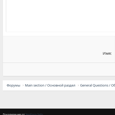
22
Tahoma
26
Times New Roman
Trebuchet MS
Verdana
Имя
Форумы
Main section / Основной раздел
Локализация от
XenForo.Info