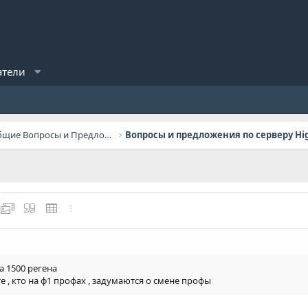
атели
General Questions / Общие Вопросы и Предложения
ылку
ь изображение
йлы
Медиа
Цитата
Вставить таблицу
Дополнительно...
а 1500 регена
те , кто на ф1 профах , задумаются о смене профы