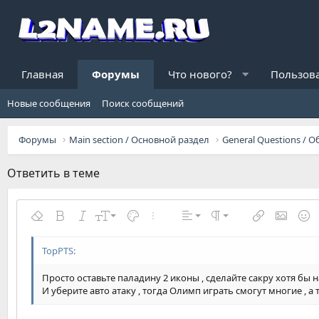
Главная
Форумы
Что нового?
Пользов
Новые сообщения
Поиск сообщений
Форумы
Main section / Основной раздел
Ответить в теме
По левому краю
9
Обычный
Удалить форматирование
Жирный
Курсив
Размер шрифта
Цвет текста
Дополнительно...
Выравнивание
Формат параграфа
Вставить сс
Вставит
Сма
10
Заголовок 1
По центру
Arial
Шрифт
Вставить горизонтальную линию
Спойлер
Зачёркнутый
Код
Подчёркнутый
Однострочный код
Однострочный спойлер
12
По правому краю
Заголовок 2
Book Antiqua
Просто оставьте паладину 2 иконы , сделайте сакру хотя бы н
15
Выравнивание текста
Courier New
Заголовок 3
И уберите авто атаку , тогда Олимп играть смогут многие , а 
18
Georgia