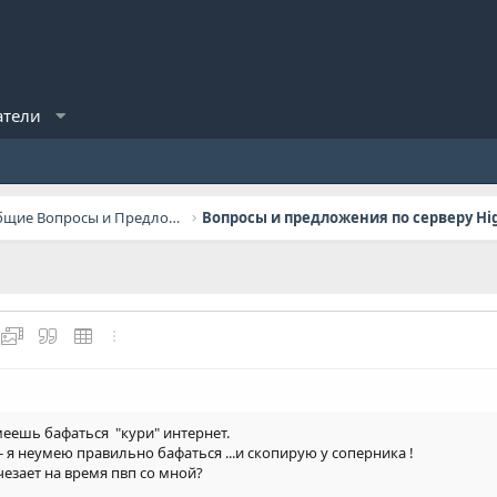
атели
General Questions / Общие Вопросы и Предложения
ылку
ь изображение
йлы
Медиа
Цитата
Вставить таблицу
Дополнительно...
 умеешь бафаться "кури" интернет.
 я неумею правильно бафаться ...и скопирую у соперника !
чезает на время пвп со мной?