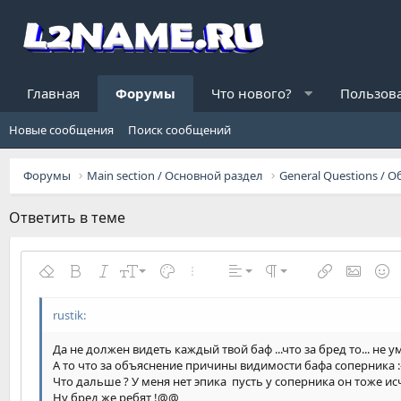
Главная
Форумы
Что нового?
Пользов
Новые сообщения
Поиск сообщений
Форумы
Main section / Основной раздел
Ответить в теме
По левому краю
9
Обычный
Удалить форматирование
Жирный
Курсив
Размер шрифта
Цвет текста
Дополнительно...
Выравнивание
Формат параграфа
Вставить сс
Вставит
Сма
10
Заголовок 1
По центру
Arial
Шрифт
Вставить горизонтальную линию
Спойлер
Зачёркнутый
Код
Подчёркнутый
Однострочный код
Однострочный спойлер
12
По правому краю
Заголовок 2
Book Antiqua
Да не должен видеть каждый твой баф ...что за бред то... не
15
Выравнивание текста
Courier New
Заголовок 3
А то что за объяснение причины видимости бафа соперника :-
Что дальше ? У меня нет эпика пусть у соперника он тоже ис
18
Georgia
Ну бред же ребят !@@