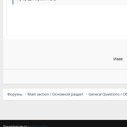
22
Tahoma
26
Times New Roman
Trebuchet MS
Verdana
Имя
Форумы
Main section / Основной раздел
Локализация от
XenForo.Info