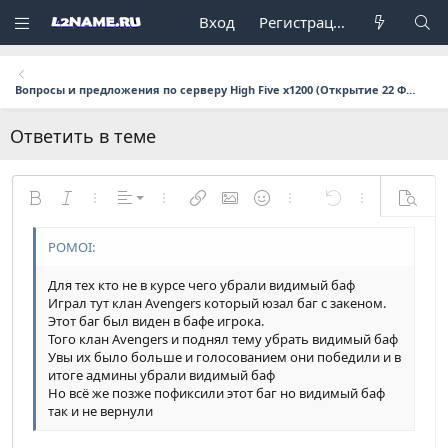
Вход
Регистрация
Вопросы и предложения по серверу High Five x1200 (Открытие 22 Февраля в 17:00 мск.)
Ответить в теме
По левому краю
Жирный
Курсив
Дополнительно...
Выравнивание
Дополнительно...
Вставить ссылку
Вставить изображение
Смайлы
Дополнительно...
Отменить
Дополнительн
Предпр
По центру
Обычный
9
Сохранить черновик
Arial
Размер шрифта
Формат параграфа
Цитата
Повторить
Медиа
Переключить режим работы редактора
Цвет текста
Вставить таблицу
Удалить форматирование
Шрифт
Вставить горизонтальную линию
Черновики
Зачёркнутый
Спойлер
Подчёркнутый
Код
Однострочный код
Однострочный спойлер
По правому краю
Заголовок 1
10
Удалить черновик
Book Antiqua
Для тех кто не в курсе чего убрали видимый баф
Выравнивание текста
12
Courier New
Заголовок 2
Играл тут клан Avengers который юзал баг с закеном.
Этот баг был виден в бафе игрока.
15
Georgia
Заголовок 3
Того клан Avengers и поднял тему убрать видимый баф
Увы их было больше и голосованием они победили и в
18
Tahoma
итоге админы убрали видимый баф
22
Times New Roman
Но всё же позже пофиксили этот баг но видимый баф
так и не вернули
26
Trebuchet MS