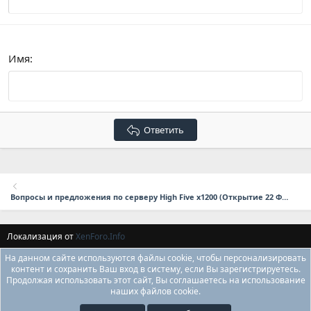
Verdana
Имя
Ответить
Вопросы и предложения по серверу High Five x1200 (Открытие 22 Февраля в 17:00 мск.)
Локализация от
XenForo.Info
На данном сайте используются файлы cookie, чтобы персонализировать
контент и сохранить Ваш вход в систему, если Вы зарегистрируетесь.
Продолжая использовать этот сайт, Вы соглашаетесь на использование
наших файлов cookie.