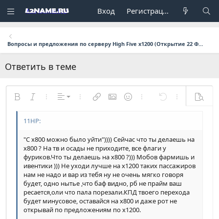
Вход
Регистрация
Вопросы и предложения по серверу High Five x1200 (Открытие 22 Февраля в 17:00 мск.)
Ответить в теме
По левому краю
Жирный
Курсив
Дополнительно...
Выравнивание
Дополнительно...
Вставить ссылку
Вставить изображение
Смайлы
Дополнительно...
Отменить
Дополнительн
Предпр
По центру
Обычный
9
Сохранить черновик
Arial
Размер шрифта
Формат параграфа
Цитата
Повторить
Медиа
Переключить режим работы редактора
Цвет текста
Вставить таблицу
Удалить форматирование
Шрифт
Вставить горизонтальную линию
Черновики
Зачёркнутый
Спойлер
Подчёркнутый
Код
Однострочный код
Однострочный спойлер
По правому краю
Заголовок 1
10
Удалить черновик
Book Antiqua
"С х800 можно было уйти")))) Сейчас что ты делаешь на
Выравнивание текста
12
Courier New
Заголовок 2
х800 ? На тв и осады не приходите, все флаги у
фуриков.Что ты делаешь на х800 ?))) Мобов фармишь и
15
Georgia
Заголовок 3
ивентики ))) Не уходи лучше на х1200 таких пассажиров
нам не надо и вар из тебя ну не очень мягко говоря
18
Tahoma
будет, одно нытье ,что баф видно, рб не прайм ваш
22
Times New Roman
ресается,оли что пала порезали.КПД твоего перехода
будет минусовое, оставайся на х800 и даже рот не
26
Trebuchet MS
открывай по предложениям по х1200.