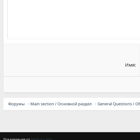
22
Tahoma
26
Times New Roman
Trebuchet MS
Verdana
Имя
Форумы
Main section / Основной раздел
Локализация от
XenForo.Info