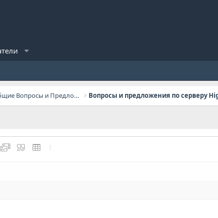
атели
General Questions / Общие Вопросы и Предложения
ылку
ь изображение
йлы
Медиа
Цитата
Вставить таблицу
Дополнительно...