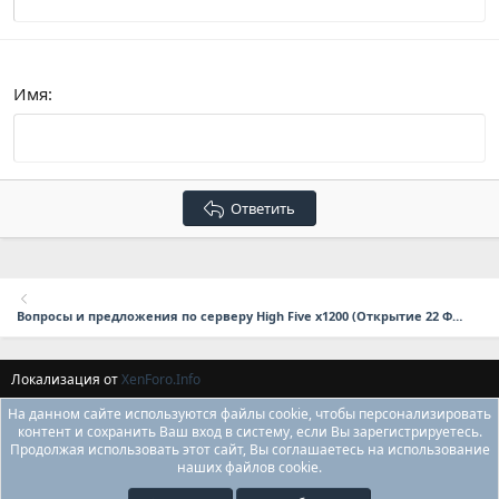
Verdana
Имя
Ответить
Вопросы и предложения по серверу High Five x1200 (Открытие 22 Февраля в 17:00 мск.)
Локализация от
XenForo.Info
На данном сайте используются файлы cookie, чтобы персонализировать
контент и сохранить Ваш вход в систему, если Вы зарегистрируетесь.
Продолжая использовать этот сайт, Вы соглашаетесь на использование
наших файлов cookie.