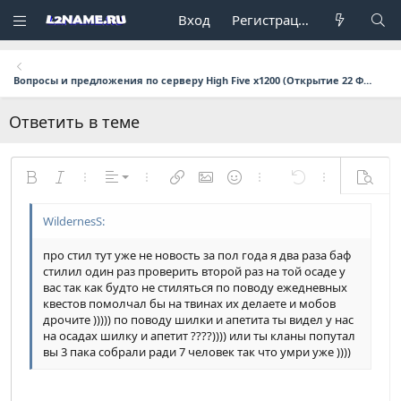
Вход
Регистрация
Вопросы и предложения по серверу High Five x1200 (Открытие 22 Февраля в 17:00 мск.)
Ответить в теме
По левому краю
Жирный
Курсив
Дополнительно...
Выравнивание
Дополнительно...
Вставить ссылку
Вставить изображение
Смайлы
Дополнительно...
Отменить
Дополнительн
Предпр
По центру
Обычный
9
Сохранить черновик
Arial
Размер шрифта
Формат параграфа
Цитата
Повторить
Медиа
Переключить режим работы редактора
Цвет текста
Вставить таблицу
Удалить форматирование
Шрифт
Вставить горизонтальную линию
Черновики
Зачёркнутый
Спойлер
Подчёркнутый
Код
Однострочный код
Однострочный спойлер
По правому краю
Заголовок 1
10
Удалить черновик
Book Antiqua
про стил тут уже не новость за пол года я два раза баф
Выравнивание текста
12
Courier New
Заголовок 2
стилил один раз проверить второй раз на той осаде у
вас так как будто не стиляться по поводу ежедневных
15
Georgia
Заголовок 3
квестов помолчал бы на твинах их делаете и мобов
дрочите ))))) по поводу шилки и апетита ты видел у нас
18
Tahoma
на осадах шилку и апетит ????)))) или ты кланы попутал
22
Times New Roman
вы 3 пака собрали ради 7 человек так что умри уже ))))
26
Trebuchet MS