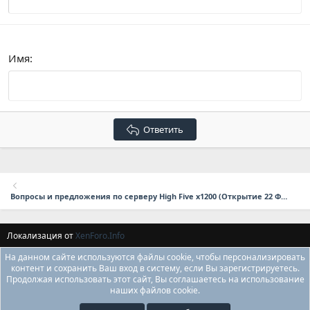
Verdana
Имя
Ответить
Вопросы и предложения по серверу High Five x1200 (Открытие 22 Февраля в 17:00 мск.)
Локализация от
XenForo.Info
На данном сайте используются файлы cookie, чтобы персонализировать
контент и сохранить Ваш вход в систему, если Вы зарегистрируетесь.
Продолжая использовать этот сайт, Вы соглашаетесь на использование
наших файлов cookie.