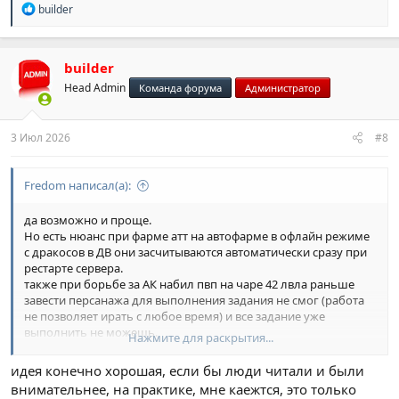
Р
builder
е
а
к
ц
builder
и
Head Admin
Команда форума
Администратор
и
:
3 Июл 2026
#8
Fredom написал(а):
да возможно и проще.
Но есть нюанс при фарме атт на автофарме в офлайн режиме
с дракосов в ДВ они засчитываются автоматически сразу при
рестарте сервера.
также при борьбе за АК набил пвп на чаре 42 лвла раньше
завести персанажа для выполнения задания не смог (работа
не позволяет ирать с любое время) и все задание уже
выполнить не можешь.
Нажмите для раскрытия...
- это как примеры... можно конечно поменять мобов на тех с
которых вообще ничего не падает или ввести спец квест
идея конечно хорошая, если бы люди читали и были
мобов с которых и нужно бить задание.
внимательнее, на практике, мне каежтся, это только
а темы я забыл нажать кнопку эта забывчивость будет видна