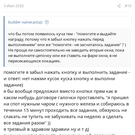
3 Июл 2026
#10
builder написал(а):
что бы потом появилось куча тем - "помогите и выдайте
награду, потому что я забыл кнопку нажать перед
выполнением" или же "помогите - не засчиталось задание" ? )
Не проще ли самостоятельно не заводить вторые окна, пока
не выполните цепочку или же ставить на фарм окна, в не
пересекающихся локациях.
помогите я забыл нажать кнопку и выполнить задание -
и ответ: нет нажми кусок куска кнопку и выполни
задание)
я бы вообще предложил вместо кнопки прям как в
каком нибудь договоре галочки проставлять "я пришел
на спот нужным чаром с нужного железа и собираюсь в
течении 15 минут проходить все задания, обязуюсь не
слакать не тупить не забухивать на неделю а сделать
все задания разом" ))
я трезвый в здравом здравии ну и т д)