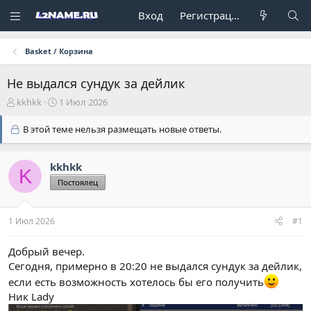
Вход
Регистрация
Basket / Корзина
Не выдался сундук за дейлик
А
Д
kkhkk
1 Июл 2026
в
а
т
т
В этой теме нельзя размещать новые ответы.
о
а
р
н
т
а
kkhkk
K
е
ч
Постоялец
м
а
ы
л
а
1 Июл 2026
#1
Добрый вечер.
Сегодня, примерно в 20:20 не выдался сундук за дейлик,
если есть возможность хотелось бы его получить
Ник Lady