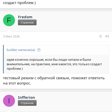
создаст проблем )
сразу по заданию нужно убить не 1500 мобов а 5 и за это
выдают награду будет видно что награду не дали задание не
засчиталось, человек нажмет кнопку и убьет еще 5 мобов.
Fredom
А темы о том что не дали награду и сейчас есть и создаются.
F
Каждый раз проверять защиту задания или нет тоже такое....
Странник
В любом случае я внес предложение а как быть вам решать..
3 Июл 2026
#9
builder написал(а):
идея конечно хорошая, если бы люди читали и были
внимательнее, на практике, мне каежтся, это только создаст
проблем )
тестовый режим с обратной связью, поможет ответить
на этот вопрос.
Infferion
I
Странник