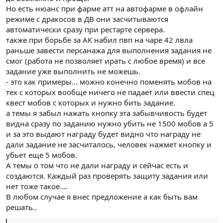
Но есть нюанс при фарме атт на автофарме в офлайн
режиме с дракосов в ДВ они засчитываются
автоматически сразу при рестарте сервера.
также при борьбе за АК набил пвп на чаре 42 лвла
раньше завести персанажа для выполнения задания не
смог (работа не позволяет ирать с любое время) и все
задание уже выполнить не можешь.
- это как примеры... можно конечно поменять мобов на
тех с которых вообще ничего не падает или ввести спец
квест мобов с которых и нужно бить задание.
а темы я забыл нажать кнопку эта забывчивость будет
видна сразу по заданию нужно убить не 1500 мобов а 5
и за это выдают награду будет видно что награду не
дали задание не засчиталось, человек нажмет кнопку и
убьет еще 5 мобов.
А темы о том что не дали награду и сейчас есть и
создаются. Каждый раз проверять защиту задания или
нет тоже такое....
В любом случае я внес предложение а как быть вам
решать..