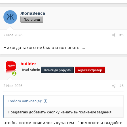
ЖопаЗевса
Ж
Постоялец
2 Июл 2026
#5
Никогда такого не было и вот опять.....
builder
Head Admin
Команда форума
Администратор
2 Июл 2026
#6
Fredom написал(а):
Предлагаю добавить кнопку начать выполнение задания.
что бы потом появилось куча тем - "помогите и выдайте