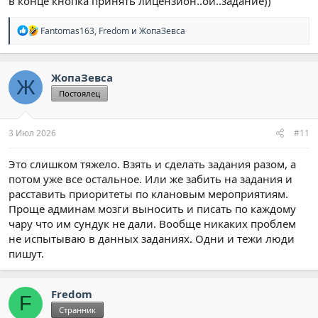
в конце кнопка принять лицензион..ой..задание))
Р
Fantomas163
,
Fredom
и
ЖопаЗевса
е
а
к
ц
ЖопаЗевса
Ж
и
Постоялец
и
:
3 Июл 2026
#11
Это слишком тяжело. Взять и сделать задания разом, а
потом уже все остальное. Или же забить на задания и
расставить приоритеты по клановым мероприятиям.
Проще админам мозги выносить и писать по каждому
чару что им сундук не дали. Вообще никаких проблем
не испытываю в данных заданиях. Одни и тежи люди
пишут.
Fredom
F
Странник