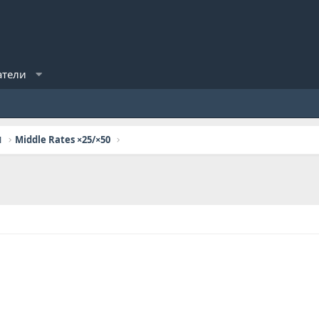
атели
П
Middle Rates ×25/×50