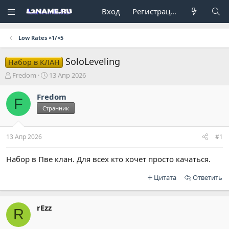
Вход
Регистрация
Low Rates ×1/×5
SoloLeveling
Набор в КЛАН
А
Д
Fredom
13 Апр 2026
в
а
т
т
Fredom
F
о
а
Странник
р
н
т
а
е
ч
13 Апр 2026
#1
м
а
ы
л
а
Набор в Пве клан. Для всех кто хочет просто качаться.
Цитата
Ответить
rEzz
R